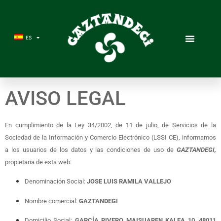
ES
AVISO LEGAL
En cumplimiento de la Ley 34/2002, de 11 de julio, de Servicios de la
Sociedad de la Información y Comercio Electrónico (LSSI CE), informamos
a los usuarios de los datos y las condiciones de uso de
GAZTANDEGI,
propietaria de esta web:
Denominación Social:
JOSE LUIS RAMILA VALLEJO
Nombre comercial:
GAZTANDEGI
Domicilio Social:
GARCÍA RIVERO MAISUAREN KALEA 10, 48011